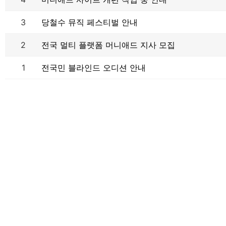
3
당철수 뮤직 페스티벌 안내
2
전국 멀티 플랫폼 머니애드 지사 모집
1
전국민 블라인드 오디션 안내
상호명 : 주식회사 한국생산자직거래본부
｜
본사 : 강원특별자치도 원주시 미
사업자등록번호 : 320-87-02053
｜ 통신판매업신고번호 : 2024-강원원주-00
COPYRIGHT(C) 2024 KPDP.KR ALL RIGHTS RESERVED.